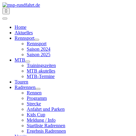
Home
Aktuelles
Rennsport
Rennsport
Saison 2024
Saison 2025
MTB
Trainingszeiten
MTB akutelles
MTB-Termine
Touren
Radrennen
Rennen
Programm
Strecke
Anfahrt und Parken
Kids Cup
Meldung / Info
Startliste Radrennen
Ergebnis Radrennen