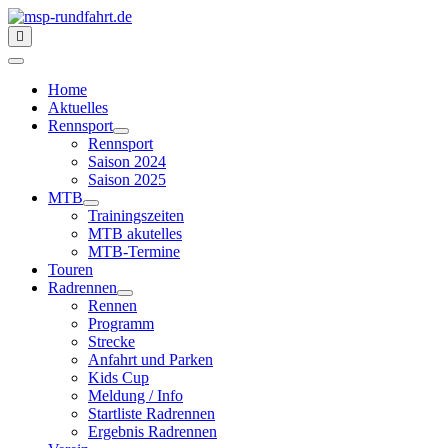
Home
Aktuelles
Rennsport
Rennsport
Saison 2024
Saison 2025
MTB
Trainingszeiten
MTB akutelles
MTB-Termine
Touren
Radrennen
Rennen
Programm
Strecke
Anfahrt und Parken
Kids Cup
Meldung / Info
Startliste Radrennen
Ergebnis Radrennen